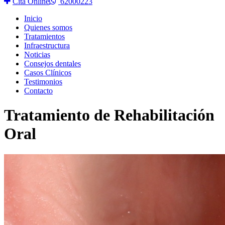
Cita Online
62000223
Inicio
Quienes somos
Tratamientos
Infraestructura
Noticias
Consejos dentales
Casos Clínicos
Testimonios
Contacto
Tratamiento de Rehabilitación
Oral