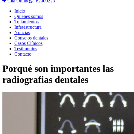
Cita Online
62000223
Inicio
Quienes somos
Tratamientos
Infraestructura
Noticias
Consejos dentales
Casos Clínicos
Testimonios
Contacto
Porqué son importantes las
radiografias dentales