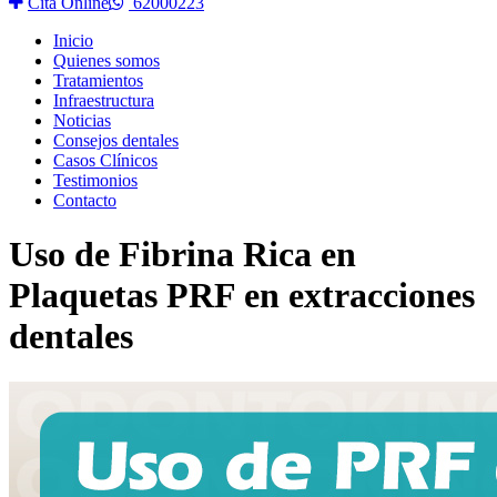
Cita Online
62000223
Inicio
Quienes somos
Tratamientos
Infraestructura
Noticias
Consejos dentales
Casos Clínicos
Testimonios
Contacto
Uso de Fibrina Rica en
Plaquetas PRF en extracciones
dentales