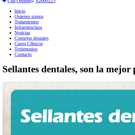
Cita Online
62000223
Inicio
Quienes somos
Tratamientos
Infraestructura
Noticias
Consejos dentales
Casos Clínicos
Testimonios
Contacto
Sellantes dentales, son la mejor