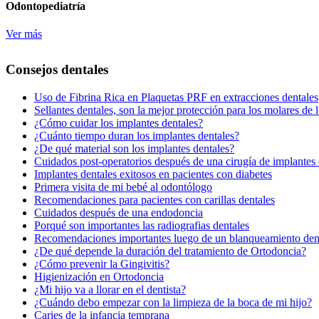
Odontopediatría
Ver más
Consejos dentales
Uso de Fibrina Rica en Plaquetas PRF en extracciones dentales
Sellantes dentales, son la mejor protección para los molares de 
¿Cómo cuidar los implantes dentales?
¿Cuánto tiempo duran los implantes dentales?
¿De qué material son los implantes dentales?
Cuidados post-operatorios después de una cirugía de implantes 
Implantes dentales exitosos en pacientes con diabetes
Primera visita de mi bebé al odontólogo
Recomendaciones para pacientes con carillas dentales
Cuidados después de una endodoncia
Porqué son importantes las radiografias dentales
Recomendaciones importantes luego de un blanqueamiento den
¿De qué depende la duración del tratamiento de Ortodoncia?
¿Cómo prevenir la Gingivitis?
Higienización en Ortodoncia
¿Mi hijo va a llorar en el dentista?
¿Cuándo debo empezar con la limpieza de la boca de mi hijo?
Caries de la infancia temprana