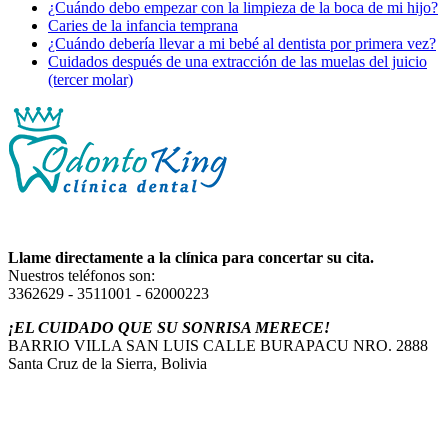
¿Cuándo debo empezar con la limpieza de la boca de mi hijo?
Caries de la infancia temprana
¿Cuándo debería llevar a mi bebé al dentista por primera vez?
Cuidados después de una extracción de las muelas del juicio
(tercer molar)
Llame directamente a la clínica para concertar su cita.
Nuestros teléfonos son:
3362629 - 3511001 - 62000223
¡EL CUIDADO QUE SU SONRISA MERECE!
BARRIO VILLA SAN LUIS CALLE BURAPACU NRO. 2888
Santa Cruz de la Sierra, Bolivia