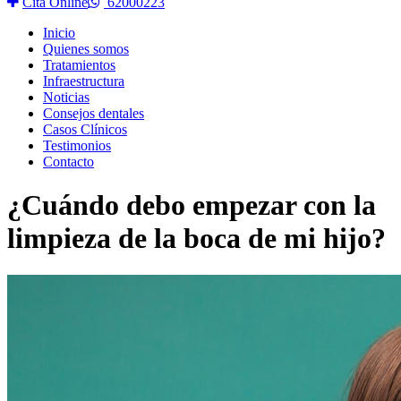
Cita Online
62000223
Inicio
Quienes somos
Tratamientos
Infraestructura
Noticias
Consejos dentales
Casos Clínicos
Testimonios
Contacto
¿Cuándo debo empezar con la
limpieza de la boca de mi hijo?